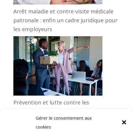
Arrêt maladie et contre-visite médicale
patronale : enfin un cadre juridique pour
les employeurs
Prévention et lutte contre les
discriminations liées à l’origine en milieu
Gérer le consentement aux
professionnel : quelle aide pour les CSE ?
cookies